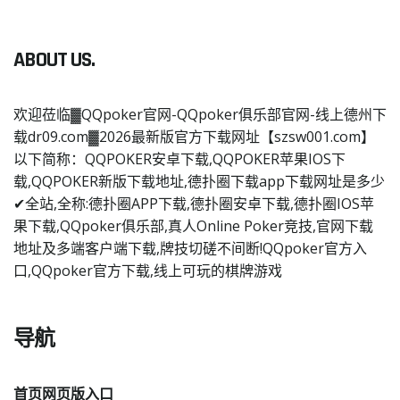
ABOUT US.
欢迎莅临▓QQpoker官网-QQpoker俱乐部官网-线上德州下
载dr09.com▓2026最新版官方下载网址【szsw001.com】
以下简称：QQPOKER安卓下载,QQPOKER苹果IOS下
载,QQPOKER新版下载地址,德扑圈下载app下载网址是多少
✔全站,全称:德扑圈APP下载,德扑圈安卓下载,德扑圈IOS苹
果下载,QQpoker俱乐部,真人Online Poker竞技,官网下载
地址及多端客户端下载,牌技切磋不间断!QQpoker官方入
口,QQpoker官方下载,线上可玩的棋牌游戏
导航
首页网页版入口