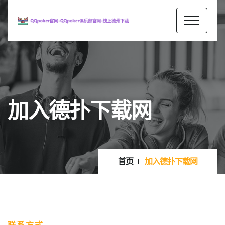
加入德扑下载网
首页
加入德扑下载网