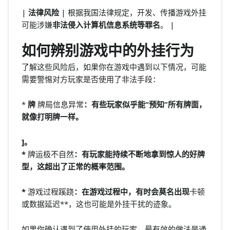
|
法律风险
| 根据我国法律规定，开发、传播游戏外挂
可能涉嫌
非法侵入计算机信息系统等罪名
。 |
如何辨别游戏中的外挂行为
了解这些风险后，如果你在游戏中遇到以下情况，可能
需要警惕对方玩家是否使用了非法手段：
*
牌
牌局信息异常
：有些玩家似乎能“预知”所有牌面，
就像打明牌一样。
]。
*
牌运极不自然
：有玩家能持续不断地拿到惊人的好牌
型，这超出了正常的概率范围。
*
游戏过程蹊跷
：在游戏过程中，有时会莫名出现
卡顿
或数据延迟**，这也可能是外挂干扰的迹象。
如果你确认遇到了使用外挂的玩家，最有效的做法是通