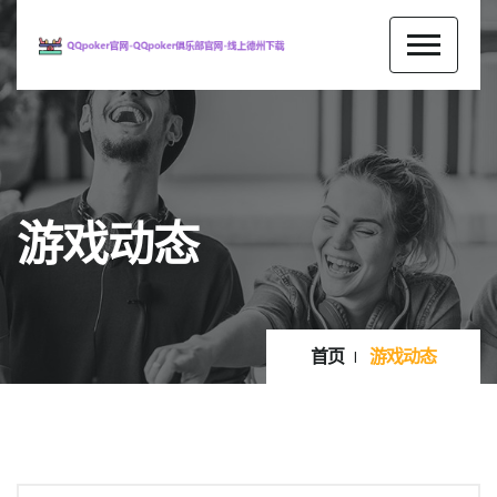
游戏动态
首页
游戏动态