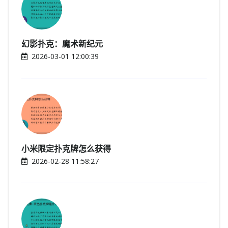
幻影扑克：魔术新纪元
2026-03-01 12:00:39
小米限定扑克牌怎么获得
2026-02-28 11:58:27