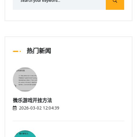
热门新闻
微乐游戏开挂方法
2026-03-02 12:04:39