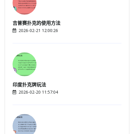
吉普赛扑克的使用方法
2026-02-21 12:00:26
印度扑克牌玩法
2026-02-20 11:57:04