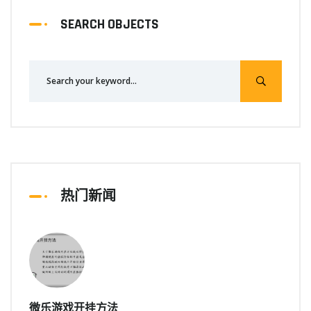
SEARCH OBJECTS
热门新闻
微乐游戏开挂方法