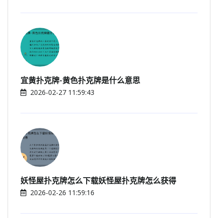
宜黄扑克牌-黄色扑克牌是什么意思
2026-02-27 11:59:43
妖怪屋扑克牌怎么下载妖怪屋扑克牌怎么获得
2026-02-26 11:59:16