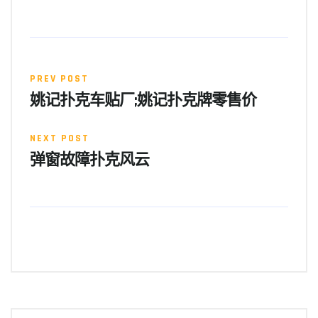
PREV POST
姚记扑克车贴厂;姚记扑克牌零售价
NEXT POST
弹窗故障扑克风云