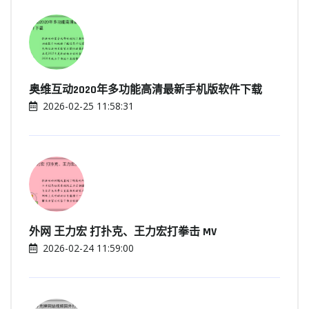
奥维互动2020年多功能高清最新手机版软件下载
2026-02-25 11:58:31
外网 王力宏 打扑克、王力宏打拳击 MV
2026-02-24 11:59:00