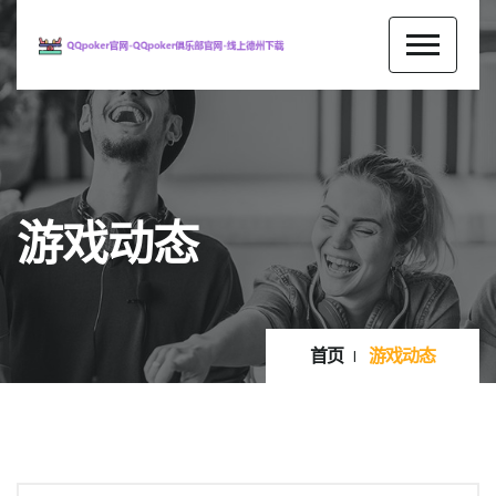
游戏动态
首页
游戏动态