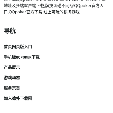
地址及多端客户端下载,牌技切磋不间断!QQpoker官方入
口,QQpoker官方下载,线上可玩的棋牌游戏
导航
首页网页版入口
手机版QQPOKER下载
产品展示
游戏动态
服务宗旨
加入德扑下载网