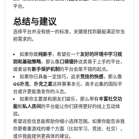
平台。
总结与建议
选择平台并没有统一的标准，关键是找到最能满足你当
前需求的。
如果你是
纯新手
，希望在一个
友好的环境中学习规
则和基础策略
，那么像
口袋德扑
这类易于上手的平台，
或者设有
新手保护机制
的平台会是不错的起点。
如果你已具备一定技巧，追求
竞技的快感
，那么像
GG扑克
、
扑克之星
这样赛事多元、高手云集的国际平
台或许更能激发你的斗志。
如果你主要是和朋友们娱乐，那么带有
丰富社交功
能
和
私人房间
的平台能让你们获得更好的线上互动体
验。
希望这些信息能帮助你缩小选择范围。如果你能告诉我
你更看重游戏的哪个方面（比如学习、竞技、社交），
或许我能提供更具体的建议。