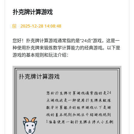
扑克牌计算游戏
2025-12-28 14:08:48
您好！扑克牌计算游戏通常指的是“24点”游戏，这是一
种使用扑克牌来锻炼数学计算能力的经典游戏。以下是
游戏的基本规则和玩法介绍：