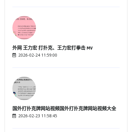
外网 王力宏 打扑克、王力宏打拳击 MV
2026-02-24 11:59:00
国外打扑克牌网站视频国外打扑克牌网站视频大全
2026-02-23 11:58:45