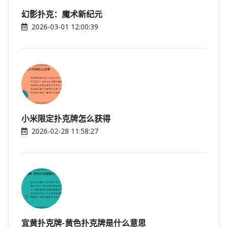
幻影扑克：魔术新纪元
2026-03-01 12:00:39
小米限定扑克牌怎么获得
2026-02-28 11:58:27
宜黄扑克牌-黄色扑克牌是什么意思