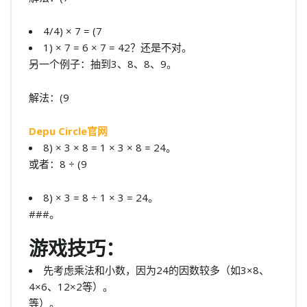
4/4) × 7 = (7
1) × 7 = 6 × 7 = 42？还是不对。
另一个例子：抽到3、8、8、9。
解法：(9
Depu Circle官网
8) × 3 × 8 = 1 × 3 × 8 = 24。
或者：8 ÷ (9
8) × 3 = 8 ÷ 1 × 3 = 24。
###。
游戏技巧：
先考虑乘法和小数，因为24的因数较多（如3×8、
4×6、12×2等）。
等）。