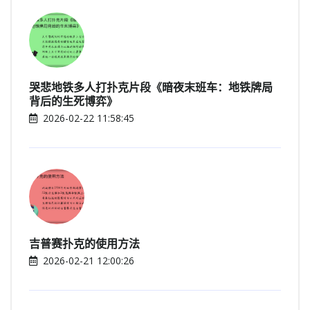
哭悲地铁多人打扑克片段《暗夜末班车：地铁牌局
背后的生死博弈》
2026-02-22 11:58:45
吉普赛扑克的使用方法
2026-02-21 12:00:26