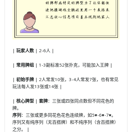
|
玩家人数
| 2-6人 |
|
常用牌组
| 1-3副标准52张扑克，可能加入王牌 |
|
初始手牌
| 2人常发10张，3-4人常发7张，也有常见
玩法每人发13张或14张 |
|
核心牌型
|
套牌
：三张或四张同点数但不同花色的
牌。
序列
：三张或更多同花色花色连续牌，如5♥-6♥-7♥。
序列又有纯序列（无百搭牌）和不纯序列（含百搭牌）
之分。 |