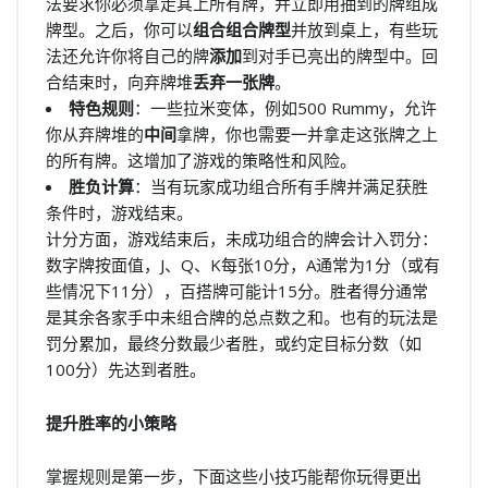
法要求你必须拿走其上所有牌，并立即用抽到的牌组成
牌型。之后，你可以
组合组合牌型
并放到桌上，有些玩
法还允许你将自己的牌
添加
到对手已亮出的牌型中。回
合结束时，向弃牌堆
丢弃一张牌
。
特色规则
：一些拉米变体，例如500 Rummy，允许
你从弃牌堆的
中间
拿牌，你也需要一并拿走这张牌之上
的所有牌。这增加了游戏的策略性和风险。
胜负计算
：当有玩家成功组合所有手牌并满足获胜
条件时，游戏结束。
计分方面，游戏结束后，未成功组合的牌会计入罚分：
数字牌按面值，J、Q、K每张10分，A通常为1分（或有
些情况下11分），百搭牌可能计15分。胜者得分通常
是其余各家手中未组合牌的总点数之和。也有的玩法是
罚分累加，最终分数最少者胜，或约定目标分数（如
100分）先达到者胜。
提升胜率的小策略
掌握规则是第一步，下面这些小技巧能帮你玩得更出