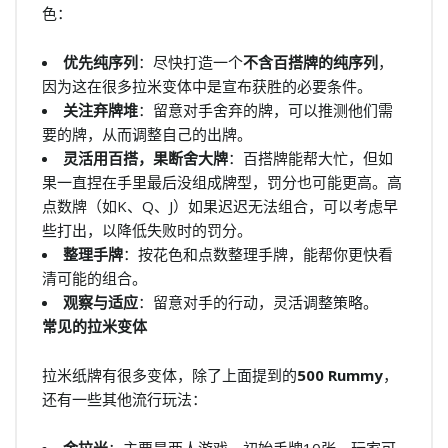
色：
优先纯序列
：尽快打造一个
不含百搭牌的纯序列
，
因为这在很多拉米变体中是宣布获胜的必要条件。
关注弃牌堆
：留意对手舍弃的牌，可以推测他们需
要的牌，从而调整自己的出牌。
灵活用百搭，果断舍大牌
：百搭牌能帮大忙，但如
果一直捏在手里最后没组成牌型，罚分也可能更高。高
点数牌（如K、Q、J）如果迟迟无法组合，可以考虑早
些打出，以降低失败时的罚分。
整理手牌
：按花色和点数整理手牌，能帮你更快看
清可能的组合。
观察与适应
：留意对手的行动，灵活调整策略。
常见的拉米变体
拉米纸牌有很多变体，除了上面提到的
500 Rummy
，
还有一些其他流行玩法：
金拉米
：主要是两人游戏，初始手牌10张。玩家可