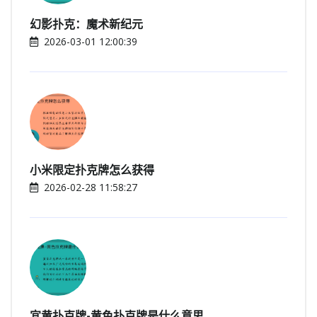
幻影扑克：魔术新纪元
2026-03-01 12:00:39
小米限定扑克牌怎么获得
2026-02-28 11:58:27
宜黄扑克牌-黄色扑克牌是什么意思