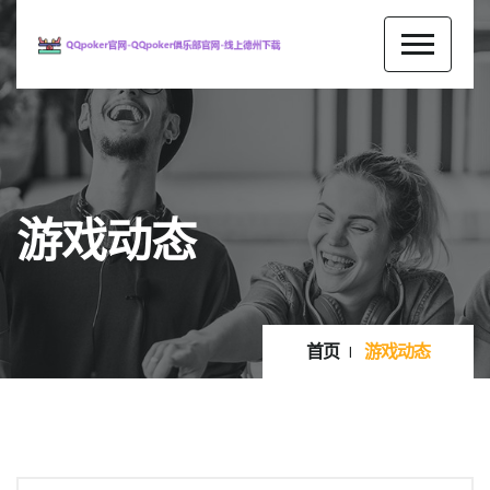
游戏动态
首页
游戏动态