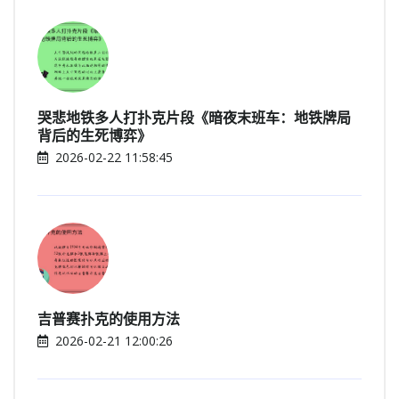
哭悲地铁多人打扑克片段《暗夜末班车：地铁牌局
背后的生死博弈》
2026-02-22 11:58:45
吉普赛扑克的使用方法
2026-02-21 12:00:26