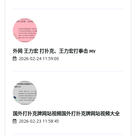
外网 王力宏 打扑克、王力宏打拳击 MV
2026-02-24 11:59:00
国外打扑克牌网站视频国外打扑克牌网站视频大全
2026-02-23 11:58:45