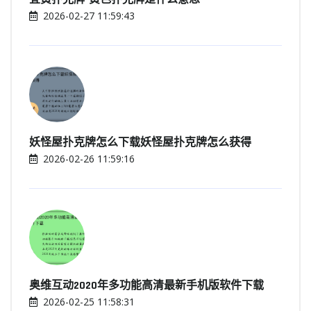
2026-02-27 11:59:43
妖怪屋扑克牌怎么下载妖怪屋扑克牌怎么获得
2026-02-26 11:59:16
奥维互动2020年多功能高清最新手机版软件下载
2026-02-25 11:58:31