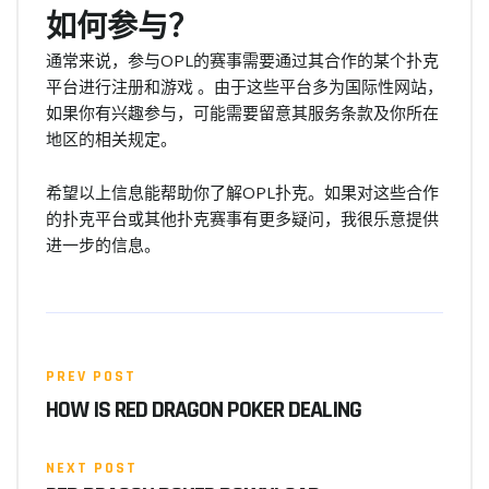
如何参与？
通常来说，参与OPL的赛事需要通过其合作的某个扑克
平台进行注册和游戏 。由于这些平台多为国际性网站，
如果你有兴趣参与，可能需要留意其服务条款及你所在
地区的相关规定。
希望以上信息能帮助你了解OPL扑克。如果对这些合作
的扑克平台或其他扑克赛事有更多疑问，我很乐意提供
进一步的信息。
PREV POST
HOW IS RED DRAGON POKER DEALING
NEXT POST