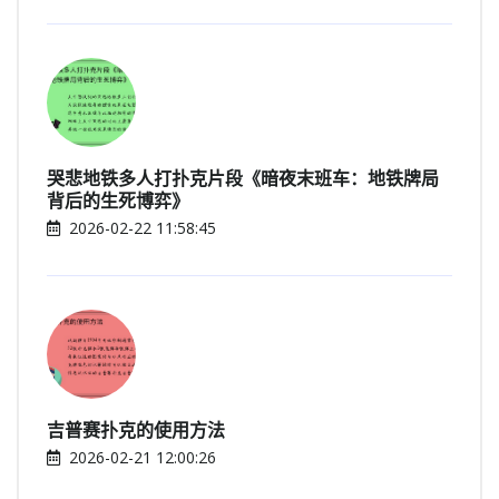
哭悲地铁多人打扑克片段《暗夜末班车：地铁牌局
背后的生死博弈》
2026-02-22 11:58:45
吉普赛扑克的使用方法
2026-02-21 12:00:26