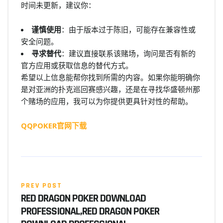
时间未更新，建议你：
谨慎使用
：由于版本过于陈旧，可能存在兼容性或
安全问题。
寻求替代
：建议直接联系该赌场，询问是否有新的
官方应用或获取信息的替代方式。
希望以上信息能帮你找到所需的内容。如果你能明确你
是对亚洲的扑克巡回赛感兴趣，还是在寻找华盛顿州那
个赌场的应用，我可以为你提供更具针对性的帮助。
QQPOKER官网下载
PREV POST
RED DRAGON POKER DOWNLOAD
PROFESSIONAL,RED DRAGON POKER