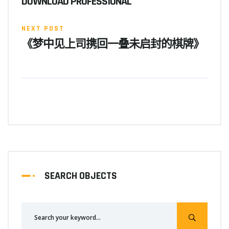
DOWNLOAD PROFESSIONAL
NEXT POST
《梦中见上司携回一叠未启封的棋牌》
SEARCH OBJECTS