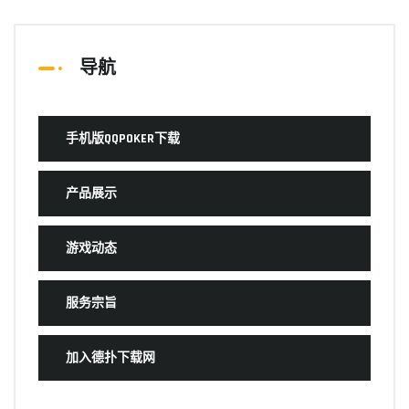
导航
手机版QQPOKER下载
产品展示
游戏动态
服务宗旨
加入德扑下载网