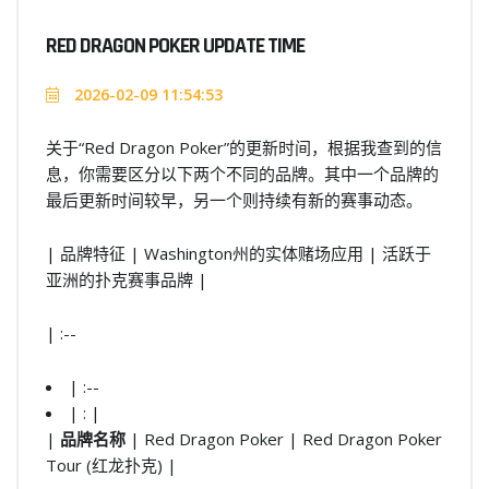
RED DRAGON POKER UPDATE TIME
2026-02-09 11:54:53
关于“Red Dragon Poker”的更新时间，根据我查到的信
息，你需要区分以下两个不同的品牌。其中一个品牌的
最后更新时间较早，另一个则持续有新的赛事动态。
| 品牌特征 | Washington州的实体赌场应用 | 活跃于
亚洲的扑克赛事品牌 |
| :--
| :--
| : |
|
品牌名称
| Red Dragon Poker | Red Dragon Poker
Tour (红龙扑克) |