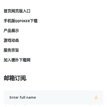
首页网页版入口
手机版QQPOKER下载
产品展示
游戏动态
服务宗旨
加入德扑下载网
邮箱订阅.