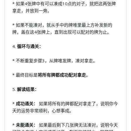
* 如果4张牌中有可以凑成10点的对子，就把这两张牌
拿走，并放到一旁。
* 如果不能凑对，就从手中的牌堆里最上方补发新的
牌，盖在这4张牌上，直到出现可以配对的牌为止。
4.
循环与通关：
* 不断重复步骤3，从牌堆发牌，凑对拿走。
* 最终目标是
将所有牌都成功配对拿走
。
5.
解读结果：
*
成功通关：
如果将所有的牌都配对拿走了，说明你今
天的运势非常顺利，心想事成。
*
未能通关：
如果最后剩下几张牌无法凑对，说明今天