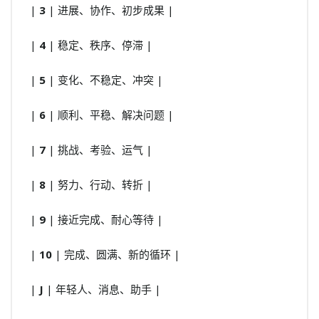
|
3
| 进展、协作、初步成果 |
|
4
| 稳定、秩序、停滞 |
|
5
| 变化、不稳定、冲突 |
|
6
| 顺利、平稳、解决问题 |
|
7
| 挑战、考验、运气 |
|
8
| 努力、行动、转折 |
|
9
| 接近完成、耐心等待 |
|
10
| 完成、圆满、新的循环 |
|
J
| 年轻人、消息、助手 |