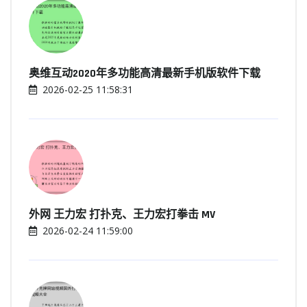
奥维互动2020年多功能高清最新手机版软件下载
2026-02-25 11:58:31
外网 王力宏 打扑克、王力宏打拳击 MV
2026-02-24 11:59:00