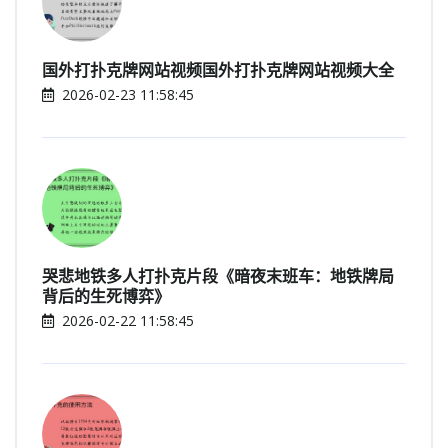
国外打扑克牌网站视频国外打扑克牌网站视频大全
2026-02-23 11:58:45
哭悲地铁多人打扑克片段《暗夜末班车：地铁牌局
背后的生死博弈》
2026-02-22 11:58:45