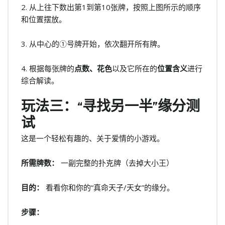
2. 从上往下数出第1到第10张牌，按照上图所示的顺序
和位置摆放。
3. 从中心的①号牌开始，依次翻开所有牌。
4. 根据每张牌的
点数、花色
以及它所在的
位置含义
进行
综合解读。
玩法三：“寻找另一半”缘分测
试
这是一个轻松有趣的、关于爱情的小游戏。
所需牌数：
一副完整的扑克牌（去掉大小王）
目的：
看看你和你的“真命天子/天女”的缘分。
步骤：