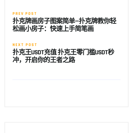
PREV POST
扑克牌画房子图案简单—扑克牌教你轻
松画小房子：快速上手简笔画
NEXT POST
扑克王USDT充值 扑克王零门槛USDT秒
冲，开启你的王者之路