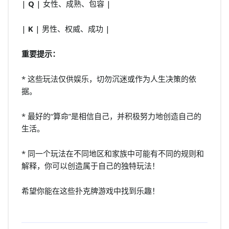
|
Q
| 女性、成熟、包容 |
|
K
| 男性、权威、成功 |
重要提示：
* 这些玩法仅供娱乐，切勿沉迷或作为人生决策的依
据。
* 最好的“算命”是相信自己，并积极努力地创造自己的
生活。
* 同一个玩法在不同地区和家族中可能有不同的规则和
解释，你可以创造属于自己的独特玩法！
希望你能在这些扑克牌游戏中找到乐趣！